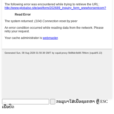
ກະລຸນາໃສ່ເພື່ອຊອກຫາ ຫຼື ESC
ເພື່ອປິດ