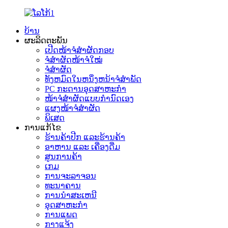
ບ້ານ
ຜະລິດຕະພັນ
ເປີດໜ້າຈໍສຳຜັດກອບ
ຈໍສຳຜັດໜ້າຈໍໃໝ່
ຈໍສຳຜັດ
ທັງຫມົດໃນຫນຶ່ງຫນ້າຈໍສໍາພັດ
PC ກະດານອຸດສາຫະກໍາ
ໜ້າຈໍສຳຜັດແບບກຳນົດເອງ
ແຜງໜ້າຈໍສຳຜັດ
ພິເສດ
ການແກ້ໄຂ
ຮ້ານຄ້າປີກ ແລະຮ້ານຄ້າ
ອາຫານ ແລະ ເຄື່ອງດື່ມ
ສູນການຄ້າ
ເກມ
ການຈະລາຈອນ
ທະນາຄານ
ການນໍາສະເຫນີ
ອຸດສາຫະກໍາ
ການແພດ
ກາງແຈ້ງ