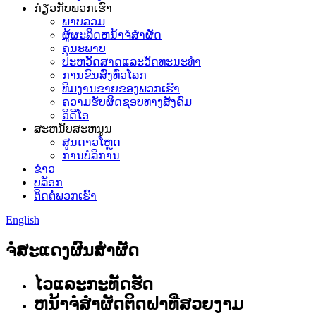
ກ່ຽວ​ກັບ​ພວກ​ເຮົາ
ພາບລວມ
ຜູ້ຜະລິດຫນ້າຈໍສໍາຜັດ
ຄຸນະພາບ
ປະຫວັດສາດແລະວັດທະນະທໍາ
ການຂົນສົ່ງທົ່ວໂລກ
ທີມງານຂາຍຂອງພວກເຮົາ
ຄວາມຮັບຜິດຊອບທາງສັງຄົມ
ວິດີໂອ
ສະຫນັບສະຫນູນ
ສູນດາວໂຫຼດ
ການບໍລິການ
ຂ່າວ
ບລັອກ
ຕິດ​ຕໍ່​ພວກ​ເຮົາ
English
ຈໍສະແດງຜົນສໍາຜັດ
ໄວແລະກະທັດຮັດ
ຫນ້າຈໍສໍາຜັດຕິດຝາທີ່ສວຍງາມ