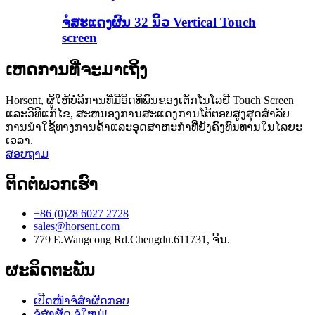
ຈໍສະແດງຜົນ 32 ນິ້ວ Vertical Touch
screen
ເຫດການທີ່ຈະມາເຖິງ
Horsent, ຜູ້ໃຫ້ບໍລິການທີ່ມີອິດທິພົນຂອງເຕັກໂນໂລຢີ Touch Screen
ແລະວິທີແກ້ໄຂ, ສະຫນອງການສະແດງການໂຕ້ຕອບສູງສຸດສໍາລັບ
ການນໍາໃຊ້ທາງການຄ້າແລະອຸດສາຫະກໍາທີ່ຍັງຄົງທົນທານໃນໄລຍະ
ເວລາ.
ສອບຖາມ
ຕິດ​ຕໍ່​ພວກ​ເຮົາ
+86 (0)28 6027 2728
sales@horsent.com
779 E.Wangcong Rd.Chengdu.611731, ຈີນ.
ຜະລິດຕະພັນ
ເປີດໜ້າຈໍສຳຜັດກອບ
ຈໍສຳຜັດ ຈໍໃຫມ່!