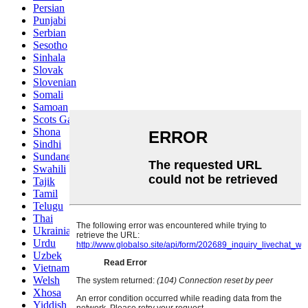
Persian
Punjabi
Serbian
Sesotho
Sinhala
Slovak
Slovenian
Somali
Samoan
Scots Gaelic
Shona
Sindhi
Sundanese
Swahili
Tajik
Tamil
Telugu
Thai
Ukrainian
Urdu
Uzbek
Vietnamese
Welsh
Xhosa
Yiddish