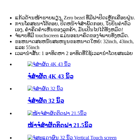
ແກ້ວດ້ານໜ້າຮາບພຽງ, Zero bezel ທີ່ມີຝາປິດເຫຼັກເຄືອບຝຸ່ນ.
ການ​ໂຄ​ສະ​ນາ​ໂຕ້​ຕອບ​, ປິດ​ຫນ້າ​ຈໍ​ສໍາ​ພັດ​ກອບ​, ໃບ​ບິນ​ຄ່າ​ຕົວ​
ເອງ​, ຄໍາ​ຄຶດ​ຄໍາ​ເຫັນ​ຂອງ​ລູກ​ຄ້າ​, ມັນ​ເປັນ​ໄປ​ໄດ້​ທັງ​ຫມົດ​!
ຈໍພາບທີ່ມີ touchscreen ແມ່ນອະນາຄົດຂອງຈໍພາບທັງຫມົດ.
ຂະຫນາດສະຫນັບສະຫນູນຂະຫນາດໃຫຍ່: 32inch, 43inch,
ແລະ 55inch
ເວລານໍາສັ້ນ: 1 ອາທິດຫາ 2 ອາທິດທີ່ໃຊ້ເວລານໍາໂດຍສະເລ່ຍ
ຈໍສໍາຜັດ 4K 43 ນິ້ວ
ຈໍສໍາຜັດ 32 ນິ້ວ
ໜ້າຈໍສຳຜັດຕິດຝາ 21.5ນິ້ວ