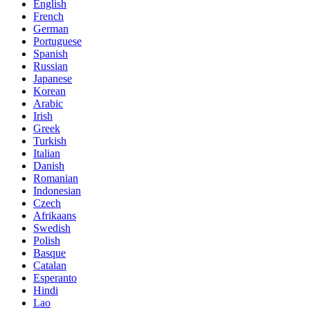
English
French
German
Portuguese
Spanish
Russian
Japanese
Korean
Arabic
Irish
Greek
Turkish
Italian
Danish
Romanian
Indonesian
Czech
Afrikaans
Swedish
Polish
Basque
Catalan
Esperanto
Hindi
Lao